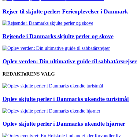
Rejser til skjulte perler: Ferieoplevelser i Danmark
Rejsende i Danmarks skjulte perler og skove
Oplev verden: Din ultimative guide til sabbatårsrejser
REDAKTøRENS VALG
Oplev skjulte perler i Danmarks ukendte turistmål
Oplev skjulte perler i Danmarks ukendte hjørner