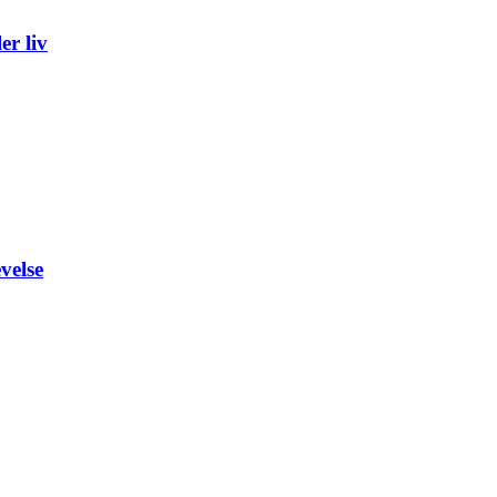
er liv
velse