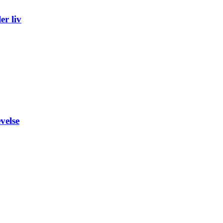
er liv
velse