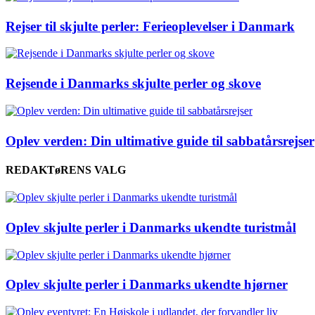
Rejser til skjulte perler: Ferieoplevelser i Danmark
Rejsende i Danmarks skjulte perler og skove
Oplev verden: Din ultimative guide til sabbatårsrejser
REDAKTøRENS VALG
Oplev skjulte perler i Danmarks ukendte turistmål
Oplev skjulte perler i Danmarks ukendte hjørner