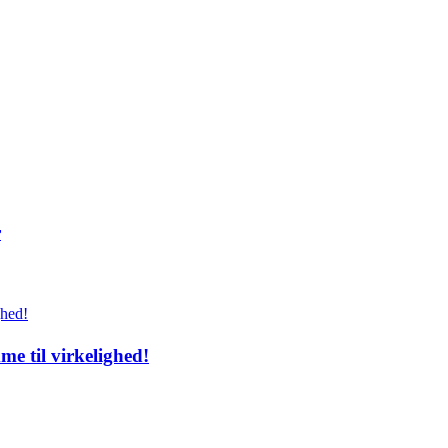
r
e til virkelighed!