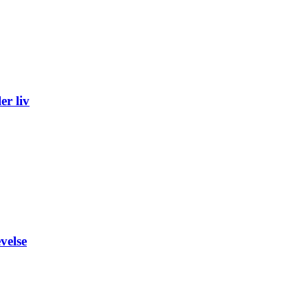
er liv
velse