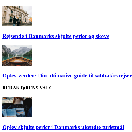
Rejsende i Danmarks skjulte perler og skove
Oplev verden: Din ultimative guide til sabbatårsrejser
REDAKTøRENS VALG
Oplev skjulte perler i Danmarks ukendte turistmål